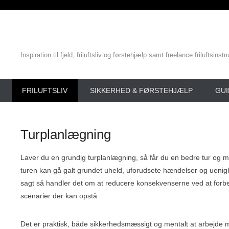
Inspiration til fjeld, friluftsliv og førstehjælp samt freelance friluftsinstr
Primary Menu
Skip to content
FRILUFTSLIV
SIKKERHED & FØRSTEHJÆLP
GUI
Turplanlægning
Laver du en grundig turplanlægning, så får du en bedre tur og mi
turen kan gå galt grundet uheld, uforudsete hændelser og uenig
sagt så handler det om at reducere konsekvenserne ved at forb
scenarier der kan opstå
Det er praktisk, både sikkerhedsmæssigt og mentalt at arbejde 